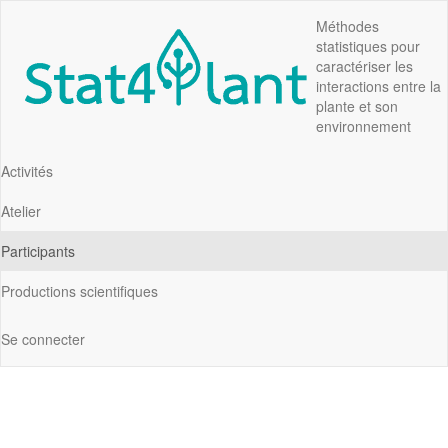
Aller
Méthodes
au
statistiques pour
contenu
caractériser les
principal
interactions entre la
plante et son
environnement
Activités
Main
navigation
Atelier
Participants
Productions scientifiques
Se connecter
User
account
menu